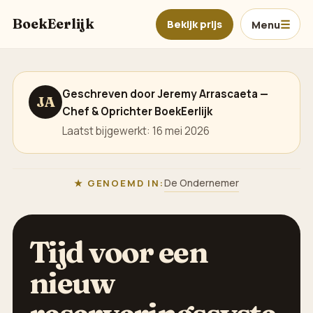
Ga naar hoofdinhoud
BoekEerlijk
Bekijk prijs
Menu
Geschreven door Jeremy Arrascaeta —
JA
Chef & Oprichter BoekEerlijk
Laatst bijgewerkt: 16 mei 2026
De Ondernemer
GENOEMD IN:
Tijd voor een
nieuw