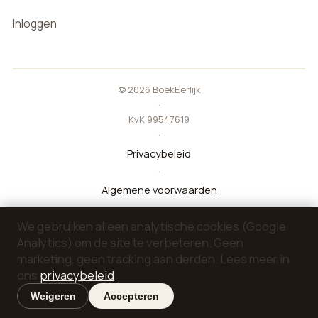
Inloggen
© 2026 BoekEerlijk
·
KvK 99547619
·
Privacybeleid
·
Algemene voorwaarden
·
We gebruiken alleen analytische cookies (Google
Pers
Analytics) om de site te verbeteren. Geen
·
marketing, geen tracking aan derden. Lees meer in
Wat is nieuw
ons
privacybeleid
.
·
Laatst bijgewerkt: 14 mei 2026
Weigeren
Accepteren