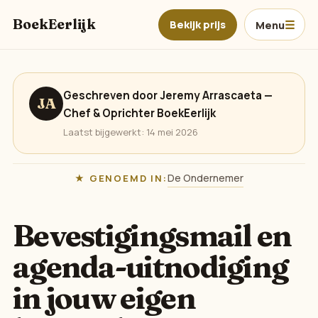
Ga naar hoofdinhoud
BoekEerlijk
Bekijk prijs
Menu
Geschreven door Jeremy Arrascaeta —
JA
Chef & Oprichter BoekEerlijk
Laatst bijgewerkt: 14 mei 2026
De Ondernemer
GENOEMD IN:
Bevestigingsmail en
agenda-uitnodiging
in jouw eigen