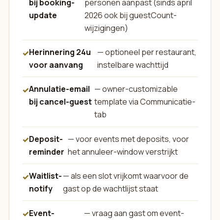
bij booking-
personen aanpast (sinds april
update
2026 ook bij guestCount-
wijzigingen)
Herinnering 24u
— optioneel per restaurant,
voor aanvang
instelbare wachttijd
Annulatie-email
— owner-customizable
bij cancel-guest
template via Communicatie-
tab
Deposit-
— voor events met deposits, voor
reminder
het annuleer-window verstrijkt
Waitlist-
— als een slot vrijkomt waarvoor de
notify
gast op de wachtlijst staat
Event-
— vraag aan gast om event-