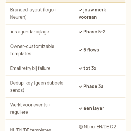
Branded layout (logo +
✓ jouw merk
kleuren)
vooraan
.ics agenda-bijlage
✓ Phase 5-2
Owner-customizable
✓ 6 flows
templates
Email retry bij failure
✓ tot 3x
Dedup-key (geen dubbele
✓ Phase 3a
sends)
Werkt voor events +
✓ één layer
reguliere
🟡 NL nu, EN/DE Q2
NL/EN/DE templates