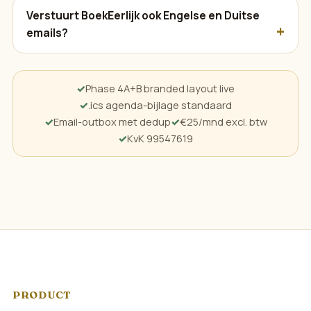
Verstuurt BoekEerlijk ook Engelse en Duitse
emails?
Phase 4A+B branded layout live
.ics agenda-bijlage standaard
Email-outbox met dedup
€25/mnd excl. btw
KvK 99547619
PRODUCT