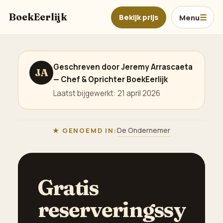
Ga naar hoofdinhoud
BoekEerlijk
Bekijk prijs
Menu
Geschreven door Jeremy Arrascaeta
JA
— Chef & Oprichter BoekEerlijk
Laatst bijgewerkt: 21 april 2026
De Ondernemer
GENOEMD IN:
Gratis
reserveringssy