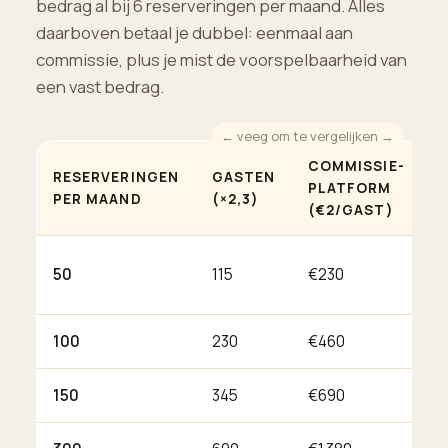
bedrag al bij 6 reserveringen per maand. Alles
daarboven betaal je dubbel: eenmaal aan
commissie, plus je mist de voorspelbaarheid van
een vast bedrag.
COMMISSIE-
I
RESERVERINGEN
GASTEN
PLATFORM
L
PER MAAND
(×2,3)
(€2/GAST)
(
€
50
115
€230
€
100
230
€460
€
150
345
€690
€