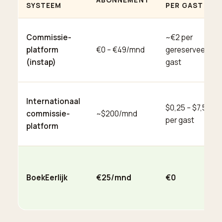
SYSTEEM
PER GAST
Commissie-
~€2 per
platform
€0 – €49/mnd
gereserveerde
(instap)
gast
Internationaal
$0,25 – $7,50
commissie-
~$200/mnd
per gast
platform
BoekEerlijk
€25/mnd
€0