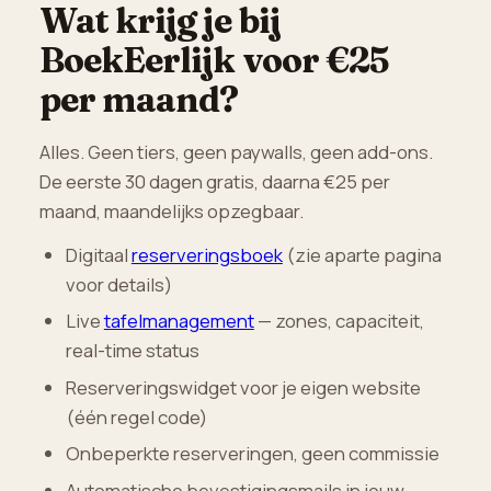
Wat krijg je bij
BoekEerlijk voor €25
per maand?
Alles. Geen tiers, geen paywalls, geen add-ons.
De eerste 30 dagen gratis, daarna €25 per
maand, maandelijks opzegbaar.
Digitaal
reserveringsboek
(zie aparte pagina
voor details)
Live
tafelmanagement
— zones, capaciteit,
real-time status
Reserveringswidget voor je eigen website
(één regel code)
Onbeperkte reserveringen, geen commissie
Automatische bevestigingsmails in jouw